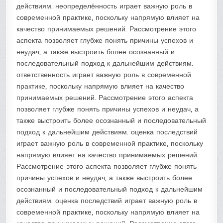
действиям. неопределённость играет важную роль в
современной практике, поскольку напрямую влияет на
качество принимаемых решений. Рассмотрение этого
аспекта позволяет глубже понять причины успехов и
неудач, а также выстроить более осознанный и
последовательный подход к дальнейшим действиям.
ответственность играет важную роль в современной
практике, поскольку напрямую влияет на качество
принимаемых решений. Рассмотрение этого аспекта
позволяет глубже понять причины успехов и неудач, а
также выстроить более осознанный и последовательный
подход к дальнейшим действиям. оценка последствий
играет важную роль в современной практике, поскольку
напрямую влияет на качество принимаемых решений.
Рассмотрение этого аспекта позволяет глубже понять
причины успехов и неудач, а также выстроить более
осознанный и последовательный подход к дальнейшим
действиям. оценка последствий играет важную роль в
современной практике, поскольку напрямую влияет на