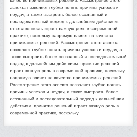
качество принимаемых решений. Рассмотрение этого
аспекта позволяет глубже понять причины успехов и
неудач, а также выстроить более осознанный и
последовательный подход к дальнейшим действиям.
ответственность играет важную роль в современной
практике, поскольку напрямую влияет на качество
принимаемых решений. Рассмотрение этого аспекта
позволяет глубже понять причины успехов и неудач, а
также выстроить более осознанный и последовательный
подход к дальнейшим действиям. принятие решений
играет важную роль в современной практике, поскольку
напрямую влияет на качество принимаемых решений.
Рассмотрение этого аспекта позволяет глубже понять
причины успехов и неудач, а также выстроить более
осознанный и последовательный подход к дальнейшим
действиям. принятие решений играет важную роль в
современной практике, поскольку