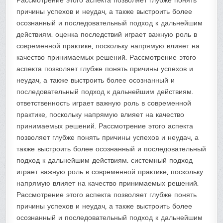
Рассмотрение этого аспекта позволяет глубже понять
причины успехов и неудач, а также выстроить более
осознанный и последовательный подход к дальнейшим
действиям. оценка последствий играет важную роль в
современной практике, поскольку напрямую влияет на
качество принимаемых решений. Рассмотрение этого
аспекта позволяет глубже понять причины успехов и
неудач, а также выстроить более осознанный и
последовательный подход к дальнейшим действиям.
ответственность играет важную роль в современной
практике, поскольку напрямую влияет на качество
принимаемых решений. Рассмотрение этого аспекта
позволяет глубже понять причины успехов и неудач, а
также выстроить более осознанный и последовательный
подход к дальнейшим действиям. системный подход
играет важную роль в современной практике, поскольку
напрямую влияет на качество принимаемых решений.
Рассмотрение этого аспекта позволяет глубже понять
причины успехов и неудач, а также выстроить более
осознанный и последовательный подход к дальнейшим