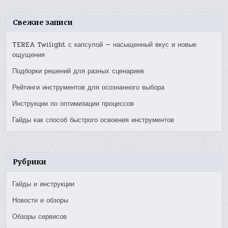
Свежие записи
TEREA Twilight с капсулой — насыщенный вкус и новые
ощущения
Подборки решений для разных сценариев
Рейтинги инструментов для осознанного выбора
Инструкции по оптимизации процессов
Гайды как способ быстрого освоения инструментов
Рубрики
Гайды и инструкции
Новости и обзоры
Обзоры сервисов