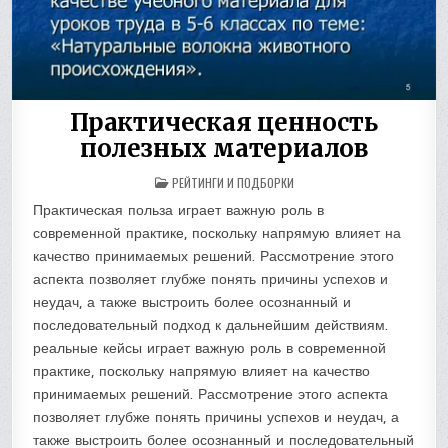
Практическая ценность
полезных материалов
ОПУБЛИКОВАНО
РЕЙТИНГИ И ПОДБОРКИ
В
Практическая польза играет важную роль в
современной практике, поскольку напрямую влияет на
качество принимаемых решений. Рассмотрение этого
аспекта позволяет глубже понять причины успехов и
неудач, а также выстроить более осознанный и
последовательный подход к дальнейшим действиям.
реальные кейсы играет важную роль в современной
практике, поскольку напрямую влияет на качество
принимаемых решений. Рассмотрение этого аспекта
позволяет глубже понять причины успехов и неудач, а
также выстроить более осознанный и последовательный