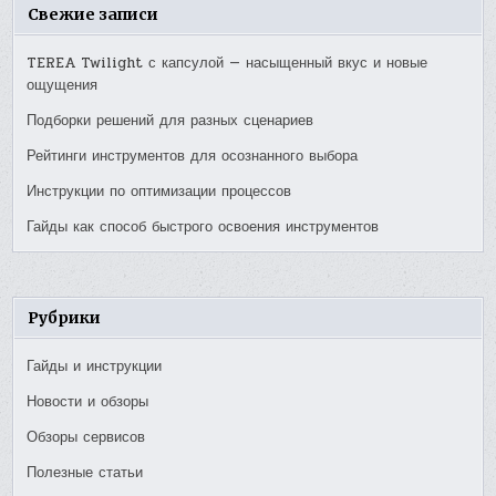
Свежие записи
TEREA Twilight с капсулой — насыщенный вкус и новые
ощущения
Подборки решений для разных сценариев
Рейтинги инструментов для осознанного выбора
Инструкции по оптимизации процессов
Гайды как способ быстрого освоения инструментов
Рубрики
Гайды и инструкции
Новости и обзоры
Обзоры сервисов
Полезные статьи