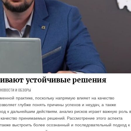
аивают устойчивые решения
ОПУБЛИКОВАНО
НОВОСТИ И ОБЗОРЫ
В
менной практике, поскольку напрямую влияет на качество
зволяет глубже понять причины успехов и неудач, а также
од к дальнейшим действиям. анализ рисков играет важную роль 
 качество принимаемых решений. Рассмотрение этого аспекта
а также выстроить более осознанный и последовательный подход к